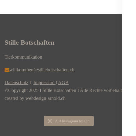
Stille Botschaften
Tierkommunikation
willkommen@stillebotschaften.ch
Datenschutz
I
Impressum
I
AGB
©Copyright 2025 I Stille Botschaften I Alle Rechte vorbehalten
created by webdesign-arnold.ch
Auf Instagram folgen