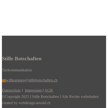
Stille Botschaften
Tierkommunikation
willkommen@stillebotschaften.ch
Datenschutz
I
Impressum
I
AGB
©Copyright 2025 I Stille Botschaften I Alle Rechte vorbehalten
created by webdesign-arnold.ch